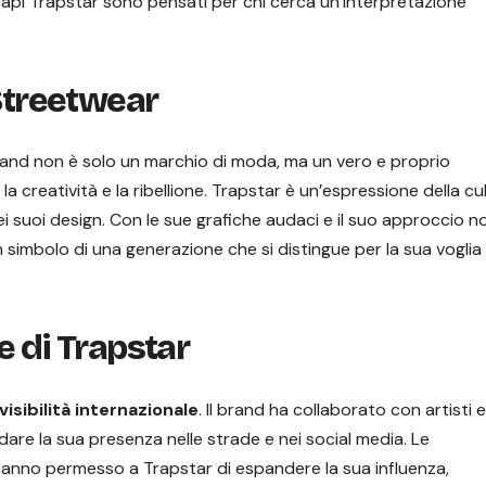
 capi Trapstar sono pensati per chi cerca un’interpretazione
 Streetwear
 brand non è solo un marchio di moda, ma un vero e proprio
, la creatività e la ribellione. Trapstar è un’espressione della cu
 nei suoi design. Con le sue grafiche audaci e il suo approccio n
simbolo di una generazione che si distingue per la sua voglia 
e di Trapstar
visibilità internazionale
. Il brand ha collaborato con artisti e
dare la sua presenza nelle strade e nei social media. Le
hanno permesso a Trapstar di espandere la sua influenza,