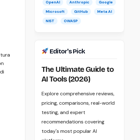
OpenAI
Anthropic
Google
Microsoft
GitHub
Meta AI
NIST
OWASP
Editor's Pick
ltura
on
The Ultimate Guide to
di
AI Tools (2026)
Explore comprehensive reviews,
pricing, comparisons, real-world
testing, and expert
recommendations covering
today's most popular AI