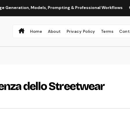
ion, Models, Prompting & Professional Workflows
Seedance
Home
About
Privacy Policy
Terms
Cont
senza dello Streetwear