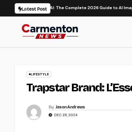
Skip
ion
Flux AI: The Complete 2026 Guide to AI Image Generat
Latest Post
to
content
LIFESTYLE
Trapstar Brand: L’Es
By
Jason Andrews
DEC 28, 2024