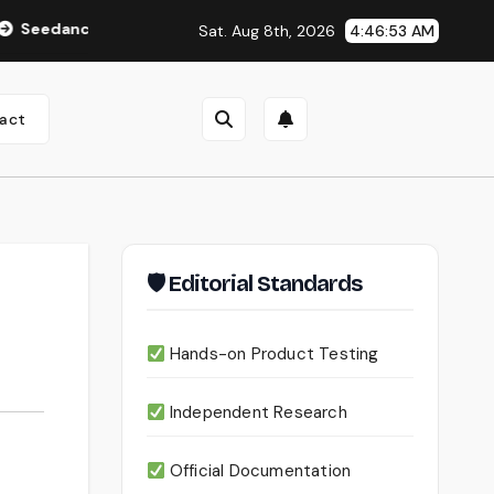
 2.0 Review (2026): Features, Pricing, Pros & Is It Worth Using
Sat. Aug 8th, 2026
4:46:54 AM
act
🛡 Editorial Standards
Hands-on Product Testing
Independent Research
Official Documentation